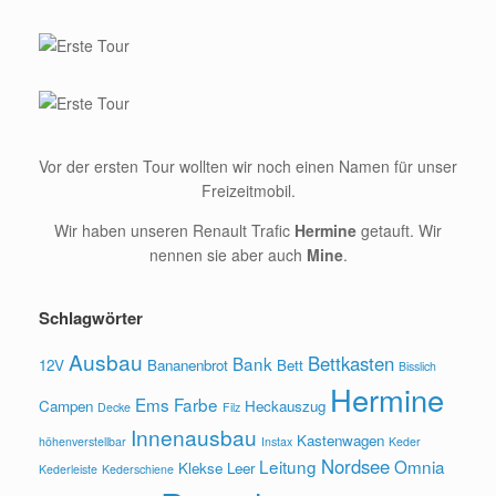
Vor der ersten Tour wollten wir noch einen Namen für unser
Freizeitmobil.
Wir haben unseren Renault Trafic
Hermine
getauft. Wir
nennen sie aber auch
Mine
.
Schlagwörter
Ausbau
Bettkasten
Bank
12V
Bananenbrot
Bett
Bisslich
Hermine
Ems
Farbe
Campen
Heckauszug
Decke
Filz
Innenausbau
Kastenwagen
höhenverstellbar
Instax
Keder
Nordsee
Leitung
Omnia
Klekse
Leer
Kederleiste
Kederschiene