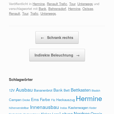
Veröffentlicht in
Hermine
,
Renault Trafic
,
Tour
,
Unterwegs
und
verschlagwortet mit
Bank
,
Behrensdorf
,
Hermine
,
Ostsee
,
Renault
,
Tour
,
Trafic
,
Unterwegs
.
Beitragsnavigation
←
Schrank rechts
Indirekte Beleuchtung
→
Schlagwörter
Ausbau
Bettkasten
Bank
12V
Bananenbrot
Bett
Bisslich
Hermine
Ems
Farbe
Campen
Heckauszug
Decke
Filz
Innenausbau
Kastenwagen
höhenverstellbar
Instax
Keder
Nordsee
Leitung
Omnia
Klekse
Leer