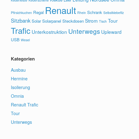
Kederleiste
Kederschiene
Renault
Regal
Schrank
Pfirsichkuchen
Rhein
Selbstklebefilz
Sitzbank
Strom
Tour
Solar
Solarpanel
Steckdosen
Tisch
Trafic
Unterwegs
Unterkostruktion
Upleward
USB
Wesel
Kategorien
Ausbau
Hermine
Isolierung
Omnia
Renault Trafic
Tour
Unterwegs