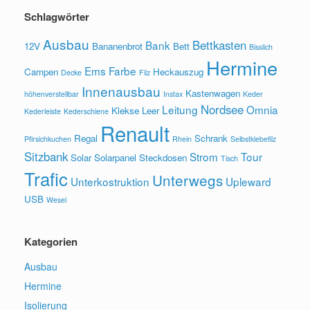
Schlagwörter
Ausbau
Bettkasten
Bank
12V
Bananenbrot
Bett
Bisslich
Hermine
Ems
Farbe
Campen
Heckauszug
Decke
Filz
Innenausbau
Kastenwagen
höhenverstellbar
Instax
Keder
Nordsee
Leitung
Omnia
Klekse
Leer
Kederleiste
Kederschiene
Renault
Regal
Schrank
Pfirsichkuchen
Rhein
Selbstklebefilz
Sitzbank
Strom
Tour
Solar
Solarpanel
Steckdosen
Tisch
Trafic
Unterwegs
Unterkostruktion
Upleward
USB
Wesel
Kategorien
Ausbau
Hermine
Isolierung