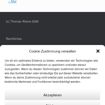
« Mai
(c) Thomas Altena 2026
Rechtliches
Impressum
Cookie-Zustimmung verwalten
Datenschutzerklärung
Cookie-Richtlinie (EU)
Um dir ein optimales Erlebnis zu bieten, verwenden wir Technologien wie
Cookies, um Geräteinformationen zu speichern und/oder darauf
zuzugreifen. Wenn du diesen Technologien zustimmst, können wir Daten
wie das Surfverhalten oder eindeutige IDs auf dieser Website verarbeiten.
Links
Wenn du deine Zustimmung nicht erteilst oder zurückziehst, können
bestimmte Merkmale und Funktionen beeinträchtigt werden.
Annette Pöpping
Bürgerbus Borken
Wespen-Notruf
Akzeptieren
Fotografie und Meer
Annette Pöpping Hpp-Praxis