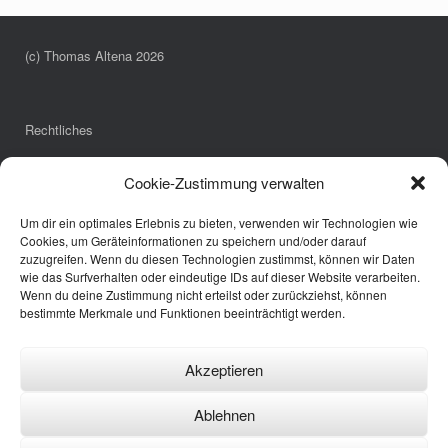
(c) Thomas Altena 2026
Rechtliches
Impressum
Cookie-Zustimmung verwalten
Datenschutzerklärung
Cookie-Richtlinie (EU)
Um dir ein optimales Erlebnis zu bieten, verwenden wir Technologien wie
Cookies, um Geräteinformationen zu speichern und/oder darauf
zuzugreifen. Wenn du diesen Technologien zustimmst, können wir Daten
wie das Surfverhalten oder eindeutige IDs auf dieser Website verarbeiten.
Links
Wenn du deine Zustimmung nicht erteilst oder zurückziehst, können
bestimmte Merkmale und Funktionen beeinträchtigt werden.
Annette Pöpping
Bürgerbus Borken
Wespen-Notruf
Akzeptieren
Fotografie und Meer
Annette Pöpping Hpp-Praxis
Ablehnen