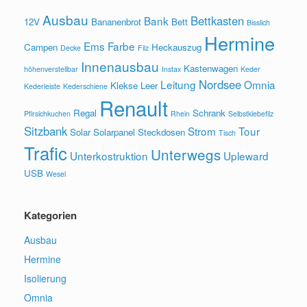
Ausbau
Bettkasten
Bank
12V
Bananenbrot
Bett
Bisslich
Hermine
Ems
Farbe
Campen
Heckauszug
Decke
Filz
Innenausbau
Kastenwagen
höhenverstellbar
Instax
Keder
Nordsee
Leitung
Omnia
Klekse
Leer
Kederleiste
Kederschiene
Renault
Regal
Schrank
Pfirsichkuchen
Rhein
Selbstklebefilz
Sitzbank
Strom
Tour
Solar
Solarpanel
Steckdosen
Tisch
Trafic
Unterwegs
Unterkostruktion
Upleward
USB
Wesel
Kategorien
Ausbau
Hermine
Isolierung
Omnia