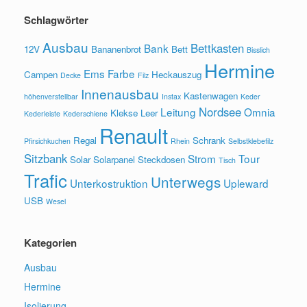
Schlagwörter
Ausbau
Bettkasten
Bank
12V
Bananenbrot
Bett
Bisslich
Hermine
Ems
Farbe
Campen
Heckauszug
Decke
Filz
Innenausbau
Kastenwagen
höhenverstellbar
Instax
Keder
Nordsee
Leitung
Omnia
Klekse
Leer
Kederleiste
Kederschiene
Renault
Regal
Schrank
Pfirsichkuchen
Rhein
Selbstklebefilz
Sitzbank
Strom
Tour
Solar
Solarpanel
Steckdosen
Tisch
Trafic
Unterwegs
Unterkostruktion
Upleward
USB
Wesel
Kategorien
Ausbau
Hermine
Isolierung