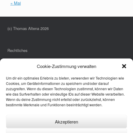
« Mai
(c) Thomas Altena 2026
Rechtliches
Impressum
Cookie-Zustimmung verwalten
Datenschutzerklärung
Cookie-Richtlinie (EU)
Um dir ein optimales Erlebnis zu bieten, verwenden wir Technologien wie
Cookies, um Geräteinformationen zu speichern und/oder darauf
zuzugreifen. Wenn du diesen Technologien zustimmst, können wir Daten
wie das Surfverhalten oder eindeutige IDs auf dieser Website verarbeiten.
Links
Wenn du deine Zustimmung nicht erteilst oder zurückziehst, können
bestimmte Merkmale und Funktionen beeinträchtigt werden.
Annette Pöpping
Bürgerbus Borken
Wespen-Notruf
Akzeptieren
Fotografie und Meer
Annette Pöpping Hpp-Praxis