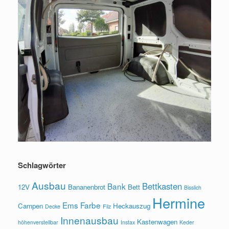
Schlagwörter
Ausbau
Bettkasten
Bank
12V
Bananenbrot
Bett
Bisslich
Hermine
Ems
Farbe
Campen
Heckauszug
Decke
Filz
Innenausbau
Kastenwagen
höhenverstellbar
Instax
Keder