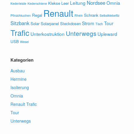
Nordsee
Leitung
Omnia
Klekse
Leer
Kederleiste
Kederschiene
Renault
Regal
Schrank
Pfirsichkuchen
Rhein
Selbstklebefilz
Sitzbank
Strom
Tour
Solar
Solarpanel
Steckdosen
Tisch
Trafic
Unterwegs
Unterkostruktion
Upleward
USB
Wesel
Kategorien
Ausbau
Hermine
Isolierung
Omnia
Renault Trafic
Tour
Unterwegs