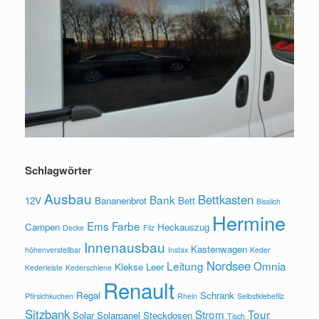
Schlagwörter
Ausbau
Bettkasten
Bank
12V
Bananenbrot
Bett
Bisslich
Hermine
Ems
Farbe
Campen
Heckauszug
Decke
Filz
Innenausbau
Kastenwagen
höhenverstellbar
Instax
Keder
Nordsee
Leitung
Omnia
Klekse
Leer
Kederleiste
Kederschiene
Renault
Regal
Schrank
Pfirsichkuchen
Rhein
Selbstklebefilz
Sitzbank
Strom
Tour
Solar
Solarpanel
Steckdosen
Tisch