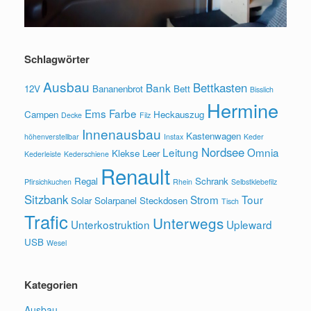
Schlagwörter
Ausbau
Bettkasten
Bank
12V
Bananenbrot
Bett
Bisslich
Hermine
Ems
Farbe
Campen
Heckauszug
Decke
Filz
Innenausbau
Kastenwagen
höhenverstellbar
Instax
Keder
Nordsee
Leitung
Omnia
Klekse
Leer
Kederleiste
Kederschiene
Renault
Regal
Schrank
Pfirsichkuchen
Rhein
Selbstklebefilz
Sitzbank
Strom
Tour
Solar
Solarpanel
Steckdosen
Tisch
Trafic
Unterwegs
Unterkostruktion
Upleward
USB
Wesel
Kategorien
Ausbau