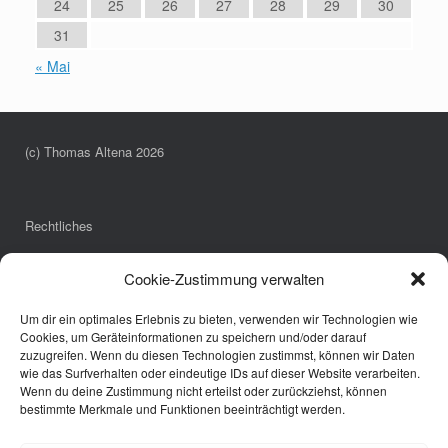
24
25
26
27
28
29
30
31
« Mai
(c) Thomas Altena 2026
Rechtliches
Impressum
Cookie-Zustimmung verwalten
Datenschutzerklärung
Cookie-Richtlinie (EU)
Um dir ein optimales Erlebnis zu bieten, verwenden wir Technologien wie
Cookies, um Geräteinformationen zu speichern und/oder darauf
zuzugreifen. Wenn du diesen Technologien zustimmst, können wir Daten
wie das Surfverhalten oder eindeutige IDs auf dieser Website verarbeiten.
Links
Wenn du deine Zustimmung nicht erteilst oder zurückziehst, können
bestimmte Merkmale und Funktionen beeinträchtigt werden.
Annette Pöpping
Bürgerbus Borken