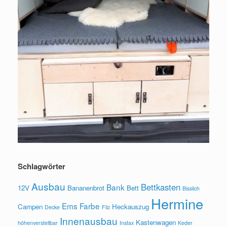
Schlagwörter
Ausbau
Bettkasten
Bank
12V
Bananenbrot
Bett
Bisslich
Hermine
Ems
Farbe
Campen
Heckauszug
Decke
Filz
Innenausbau
Kastenwagen
höhenverstellbar
Instax
Keder