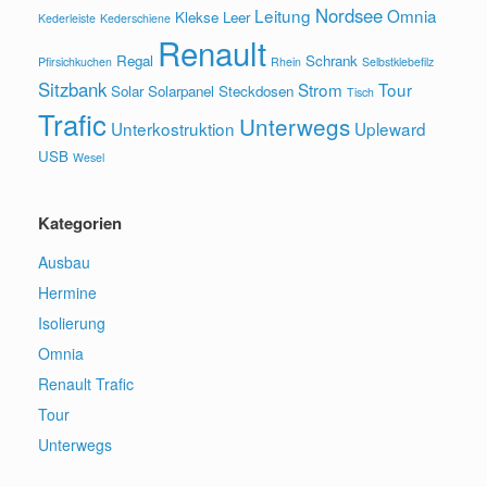
Nordsee
Leitung
Omnia
Klekse
Leer
Kederleiste
Kederschiene
Renault
Regal
Schrank
Pfirsichkuchen
Rhein
Selbstklebefilz
Sitzbank
Strom
Tour
Solar
Solarpanel
Steckdosen
Tisch
Trafic
Unterwegs
Unterkostruktion
Upleward
USB
Wesel
Kategorien
Ausbau
Hermine
Isolierung
Omnia
Renault Trafic
Tour
Unterwegs