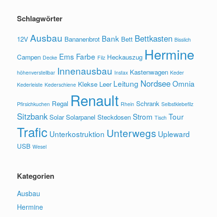
Schlagwörter
Ausbau
Bettkasten
Bank
12V
Bananenbrot
Bett
Bisslich
Hermine
Ems
Farbe
Campen
Heckauszug
Decke
Filz
Innenausbau
Kastenwagen
höhenverstellbar
Instax
Keder
Nordsee
Leitung
Omnia
Klekse
Leer
Kederleiste
Kederschiene
Renault
Regal
Schrank
Pfirsichkuchen
Rhein
Selbstklebefilz
Sitzbank
Strom
Tour
Solar
Solarpanel
Steckdosen
Tisch
Trafic
Unterwegs
Unterkostruktion
Upleward
USB
Wesel
Kategorien
Ausbau
Hermine