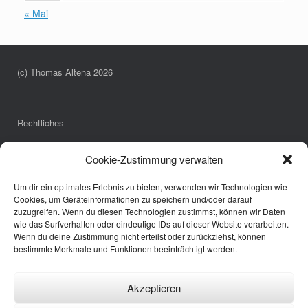
« Mai
(c) Thomas Altena 2026
Rechtliches
Impressum
Cookie-Zustimmung verwalten
Datenschutzerklärung
Cookie-Richtlinie (EU)
Um dir ein optimales Erlebnis zu bieten, verwenden wir Technologien wie
Cookies, um Geräteinformationen zu speichern und/oder darauf
zuzugreifen. Wenn du diesen Technologien zustimmst, können wir Daten
wie das Surfverhalten oder eindeutige IDs auf dieser Website verarbeiten.
Links
Wenn du deine Zustimmung nicht erteilst oder zurückziehst, können
bestimmte Merkmale und Funktionen beeinträchtigt werden.
Annette Pöpping
Bürgerbus Borken
Wespen-Notruf
Akzeptieren
Fotografie und Meer
Annette Pöpping Hpp-Praxis