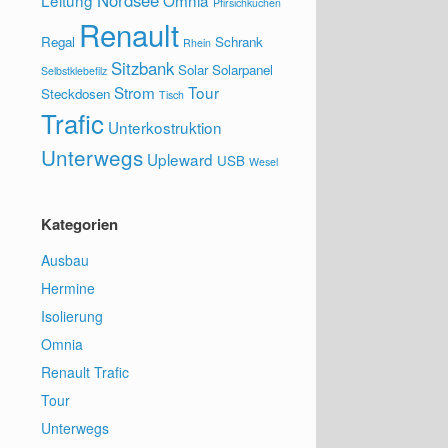
Nordsee
Leitung
Omnia
Pfirsichkuchen
Renault
Regal
Schrank
Rhein
Sitzbank
Solar
Solarpanel
Selbstklebefilz
Strom
Tour
Steckdosen
Tisch
Trafic
Unterkostruktion
Unterwegs
Upleward
USB
Wesel
Kategorien
Ausbau
Hermine
Isolierung
Omnia
Renault Trafic
Tour
Unterwegs