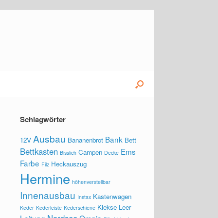
Schlagwörter
Ausbau
Bank
12V
Bananenbrot
Bett
Bettkasten
Ems
Campen
Bisslich
Decke
Farbe
Heckauszug
Filz
Hermine
höhenverstellbar
Innenausbau
Kastenwagen
Instax
Klekse
Leer
Keder
Kederleiste
Kederschiene