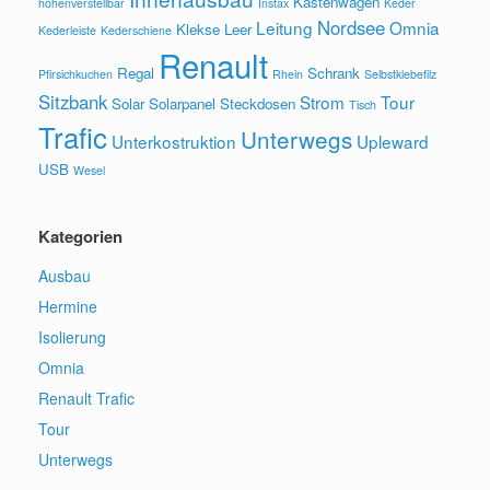
Kastenwagen
höhenverstellbar
Instax
Keder
Nordsee
Leitung
Omnia
Klekse
Leer
Kederleiste
Kederschiene
Renault
Regal
Schrank
Pfirsichkuchen
Rhein
Selbstklebefilz
Sitzbank
Strom
Tour
Solar
Solarpanel
Steckdosen
Tisch
Trafic
Unterwegs
Unterkostruktion
Upleward
USB
Wesel
Kategorien
Ausbau
Hermine
Isolierung
Omnia
Renault Trafic
Tour
Unterwegs