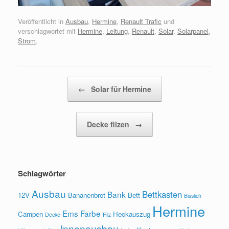
Veröffentlicht in
Ausbau
,
Hermine
,
Renault Trafic
und
verschlagwortet mit
Hermine
,
Leitung
,
Renault
,
Solar
,
Solarpanel
,
Strom
.
Beitragsnavigation
←
Solar für Hermine
Decke filzen
→
Schlagwörter
Ausbau
Bettkasten
Bank
12V
Bananenbrot
Bett
Bisslich
Hermine
Ems
Farbe
Campen
Heckauszug
Decke
Filz
Innenausbau